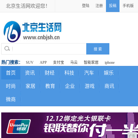
北京生活网欢迎您！
登陆
注册
投稿
手机版
热门搜索：
SUV
APP
支付宝
马云
智能家居
iphone
首页
资讯
财经
科技
汽车
娱乐
时尚
家居
教育
企业
游戏
商讯
微商
广告