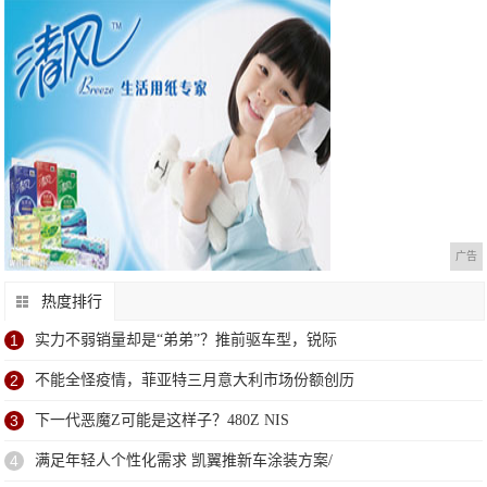
广告
热度排行
1
实力不弱销量却是“弟弟”？推前驱车型，锐际
2
不能全怪疫情，菲亚特三月意大利市场份额创历
3
下一代恶魔Z可能是这样子？480Z NIS
4
满足年轻人个性化需求 凯翼推新车涂装方案/