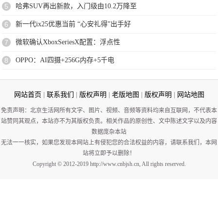
5
哈弗SUV再出新款，入门级由10.2万降至
6
新一代ix25优惠当前 “心安礼得”出手好
7
微软确认XboxSeriesX配置：浮点性
8
OPPO：​AI四摄+256G内存+5千电
网站首页
|
联系我们
|
版权声明
|
老版地图
|
版权声明
|
网站地图
免责声明：北京生活网所有文字、图片、视频、音频等资料均来自互联网，不代表本
站赞同其观点，本站亦不为其版权负责。相关作品的原创性、文中陈述文字以及内容
数据庞杂本站
无法一一核实，如果您发现本网站上有侵犯您的合法权益的内容，请联系我们，本网
站将立即予以删除！
Copyright © 2012-2019 http://www.cnbjsh.cn, All rights reserved.