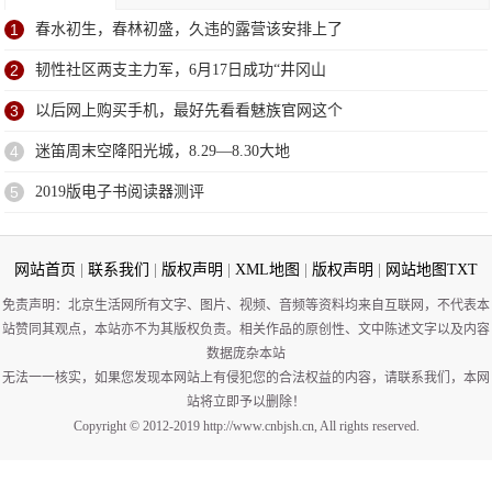
1
春水初生，春林初盛，久违的露营该安排上了
2
韧性社区两支主力军，6月17日成功“井冈山
3
以后网上购买手机，最好先看看魅族官网这个
4
迷笛周末空降阳光城，8.29—8.30大地
5
2019版电子书阅读器测评
网站首页
|
联系我们
|
版权声明
|
XML地图
|
版权声明
|
网站地图
TXT
免责声明：北京生活网所有文字、图片、视频、音频等资料均来自互联网，不代表本
站赞同其观点，本站亦不为其版权负责。相关作品的原创性、文中陈述文字以及内容
数据庞杂本站
无法一一核实，如果您发现本网站上有侵犯您的合法权益的内容，请联系我们，本网
站将立即予以删除！
Copyright © 2012-2019 http://www.cnbjsh.cn, All rights reserved.