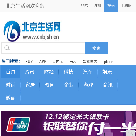
北京生活网欢迎您！
登陆
注册
投稿
手机版
热门搜索：
SUV
APP
支付宝
马云
智能家居
iphone
首页
资讯
财经
科技
汽车
娱乐
时尚
家居
教育
企业
游戏
商讯
微商
广告