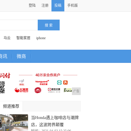
登陆
注册
投稿
手机版
马云
智能家居
iphone
商讯
微商
广告
频道推荐
当Honda遇上咖啡店与潮牌
店，这波跨界颠覆