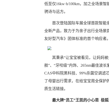
低至仅16kw·h/100km，加之全
骋诗与远方。
首次登陆国际车展全球首款智能
全新产品，致力于为亲子出行全场景
友好型汽车》团体标准的首个响应者
其秉承“让宝宝被看见，让妈妈被
舱”、“牙咬级”内饰、265nm最佳
CAS中科院黑科技、99%杀菌空调
了母婴出行需求，在给宝宝周全保护
质生活链接。
最大牌“员工”王凯的小心思 极