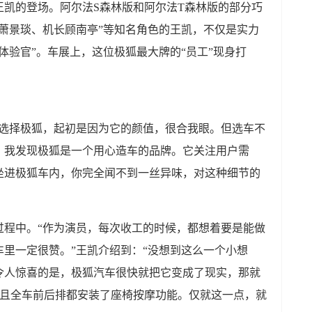
王凯的登场。阿尔法S森林版和阿尔法T森林版的部分巧
萧景琰、机长顾南亭”等知名角色的王凯，不仅是实力
体验官”。车展上，这位极狐最大牌的“员工”现身打
以选择极狐，起初是因为它的颜值，很合我眼。但选车不
，我发现极狐是一个用心造车的品牌。它关注用户需
坐进极狐车内，你完全闻不到一丝异味，对这种细节的
过程中。“作为演员，每次收工的时候，都想着要是能做
里一定很赞。”王凯介绍到：“没想到这么一个小想
令人惊喜的是，极狐汽车很快就把它变成了现实，那就
而且全车前后排都安装了座椅按摩功能。仅就这一点，就