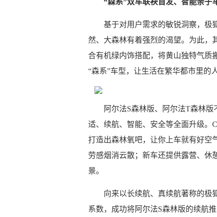
“森系”双车联袂首发、智能亲子
基于对用户需求的敏锐洞察，极
然、大森林有着强烈的渴望。为此，其
合有机绿内饰搭配，将黄山独特气质
“森系”车型，让生活在繁华都市里的
阿尔法S森林版、阿尔法T森林
适、续航、智能、安全等全面升级。C
打造出森林氧吧，让你上车就有好空气
劳感烟消云散；新车还提供露营、休
景。
向来以长续航、真续航著称的极狐
系数，成功将阿尔法S森林版的续航推向