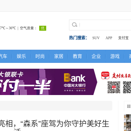
热门搜索：
SUV
APP
支付宝
汽车
娱乐
时尚
家居
教育
企业
游戏
版亮相，“森系”座驾为你守护美好生