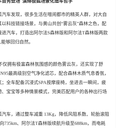
车首秀登场 演绎极狐场景化造车哲学
狐汽车发现，很多生活在喧闹都市的精英人群，对大自
以科技链接场景，与黄山共创“雾云灰”森林之色，配
搬进汽车，打造出阿尔法S森林版和阿尔法T森林版两款
人能够回归自然。
版不仅拥有极富森林氛围感的颜色雾云灰，还实现了舒
N95最高级别空气净化滤芯，配合森林木质气息香氛，
；全车配备沉浸式SPA按摩座椅，坐进去一瞬间，疲
憩、宝宝等多种情景模式，完美匹配用户的各种出行场
汽车，通过整车减重 13Kg，降低风阻系数、轮胎滚阻
735km、阿尔法T森林版续航升级至688km，而电耗