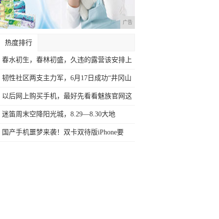
广告
热度排行
春水初生，春林初盛，久违的露营该安排上
了
韧性社区两支主力军，6月17日成功“井冈山
以后网上购买手机，最好先看看魅族官网这
个
迷笛周末空降阳光城，8.29—8.30大地
国产手机噩梦来袭！双卡双待版iPhone要