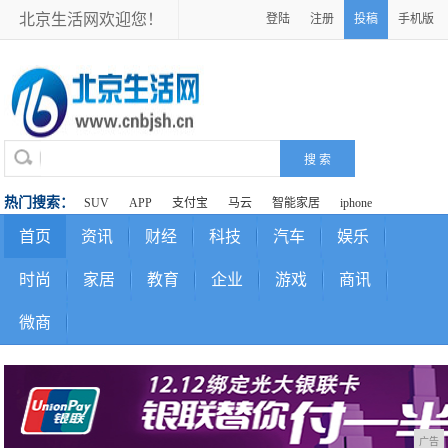
北京生活网欢迎您！
登陆
注册
投稿
手机版
热门搜索：
SUV
APP
支付宝
马云
智能家居
iphone
首页
资讯
财经
科技
汽车
娱乐
时尚
家居
教育
企业
游戏
商讯
微商
广告