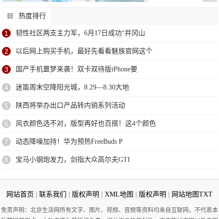
热度排行
1
韧性社区两支主力军，6月17日成功“井冈山
2
以后网上购买手机，最好先看看魅族官网这个
3
国产手机噩梦来袭！双卡双待版iPhone要
4
迷笛周末空降阳光城，8.29—8.30大地
5
陕西将举办出口产品转内销系列活动
6
风衣颜色选不对，版型再好也百搭！这4个颜色
7
动态降噪加持！华为预热FreeBuds P
8
宝马小钢炮发力，剑指大众高尔夫GTI
网站首页
|
联系我们
|
版权声明
|
XML地图
|
版权声明
|
网站地图
TXT
免责声明：北京生活网所有文字、图片、视频、音频等资料均来自互联网，不代表本