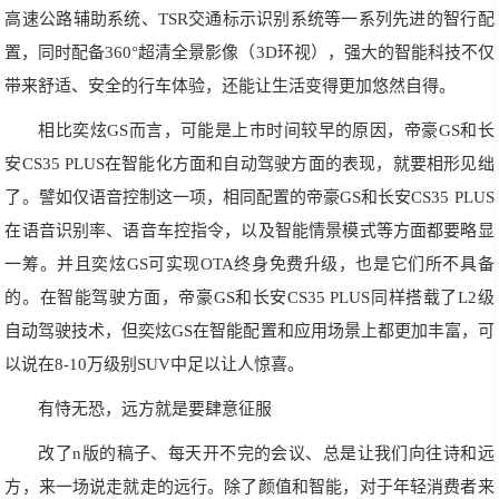
高速公路辅助系统、TSR交通标示识别系统等一系列先进的智行配
置，同时配备360°超清全景影像（3D环视），强大的智能科技不仅
带来舒适、安全的行车体验，还能让生活变得更加悠然自得。
相比奕炫GS而言，可能是上市时间较早的原因，帝豪GS和长
安CS35 PLUS在智能化方面和自动驾驶方面的表现，就要相形见绌
了。譬如仅语音控制这一项，相同配置的帝豪GS和长安CS35 PLUS
在语音识别率、语音车控指令，以及智能情景模式等方面都要略显
一筹。并且奕炫GS可实现OTA终身免费升级，也是它们所不具备
的。在智能驾驶方面，帝豪GS和长安CS35 PLUS同样搭载了L2级
自动驾驶技术，但奕炫GS在智能配置和应用场景上都更加丰富，可
以说在8-10万级别SUV中足以让人惊喜。
有恃无恐，远方就是要肆意征服
改了n版的稿子、每天开不完的会议、总是让我们向往诗和远
方，来一场说走就走的远行。除了颜值和智能，对于年轻消费者来