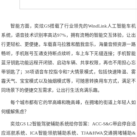
智能方面，奕炫GS搭载了行业领先的WindLink人工智能车机
系统，语音技术识别率高达97%，拥有流畅的智能交互体验，让出
行更轻松、更便捷。车载喜马拉雅和酷我音乐，海量音频资源一路
畅听，手机账号互通支持断点续听，车上车下无缝连接；手机智能
蓝牙钥匙功能远程开闭锁、启动车辆、共享权限，再也不用担心忘
带钥匙了；38项语音车控指令和7大情景模式，包括快速降温、雾
霾天气、宝宝模式以及抽烟模式等，可随意转换用车方式，满足不
同场景下的便捷交互需求，让出行生活充满乐趣。
每个城市都有它的早高峰和晚高峰，在拥堵的街道上年轻人如
何缓解焦虑？
奕炫GS L2智能驾驶辅助系统给你答案：ACC-S&G带启停自适
应巡航系统、ICA智能领航辅助系统、TJA&HWA交通拥堵辅助&