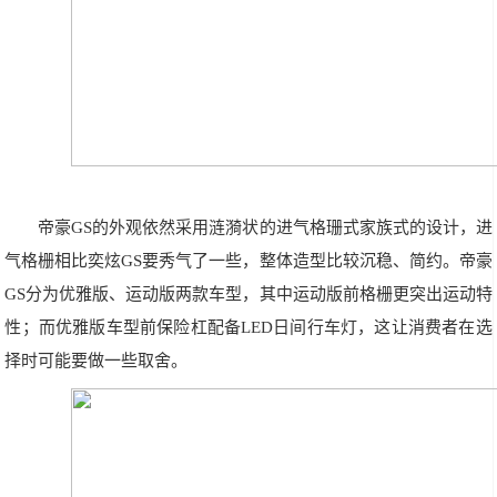
帝豪GS的外观依然采用涟漪状的进气格珊式家族式的设计，进
气格栅相比奕炫GS要秀气了一些，整体造型比较沉稳、简约。帝豪
GS分为优雅版、运动版两款车型，其中运动版前格栅更突出运动特
性；而优雅版车型前保险杠配备LED日间行车灯，这让消费者在选
择时可能要做一些取舍。