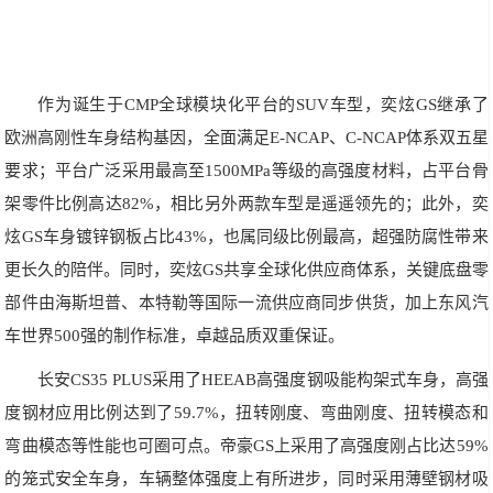
作为诞生于CMP全球模块化平台的SUV车型，奕炫GS继承了
欧洲高刚性车身结构基因，全面满足E-NCAP、C-NCAP体系双五星
要求；平台广泛采用最高至1500MPa等级的高强度材料，占平台骨
架零件比例高达82%，相比另外两款车型是遥遥领先的；此外，奕
炫GS车身镀锌钢板占比43%，也属同级比例最高，超强防腐性带来
更长久的陪伴。同时，奕炫GS共享全球化供应商体系，关键底盘零
部件由海斯坦普、本特勒等国际一流供应商同步供货，加上东风汽
车世界500强的制作标准，卓越品质双重保证。
长安CS35 PLUS采用了HEEAB高强度钢吸能构架式车身，高强
度钢材应用比例达到了59.7%，扭转刚度、弯曲刚度、扭转模态和
弯曲模态等性能也可圈可点。帝豪GS上采用了高强度刚占比达59%
的笼式安全车身，车辆整体强度上有所进步，同时采用薄壁钢材吸