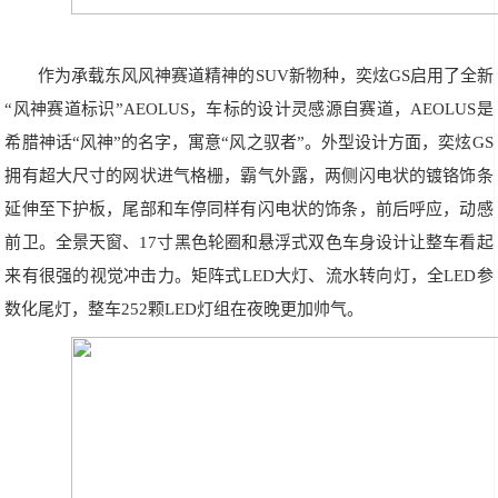
作为承载东风风神赛道精神的SUV新物种，奕炫GS启用了全新
“风神赛道标识”AEOLUS，车标的设计灵感源自赛道，AEOLUS是
希腊神话“风神”的名字，寓意“风之驭者”。外型设计方面，奕炫GS
拥有超大尺寸的网状进气格栅，霸气外露，两侧闪电状的镀铬饰条
延伸至下护板，尾部和车停同样有闪电状的饰条，前后呼应，动感
前卫。全景天窗、17寸黑色轮圈和悬浮式双色车身设计让整车看起
来有很强的视觉冲击力。矩阵式LED大灯、流水转向灯，全LED参
数化尾灯，整车252颗LED灯组在夜晚更加帅气。