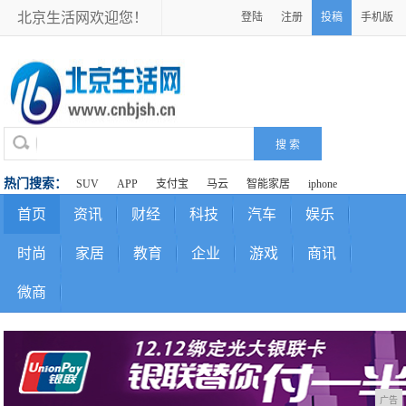
北京生活网欢迎您！
登陆
注册
投稿
手机版
热门搜索：
SUV
APP
支付宝
马云
智能家居
iphone
首页
资讯
财经
科技
汽车
娱乐
时尚
家居
教育
企业
游戏
商讯
微商
广告