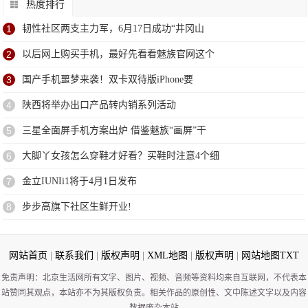
热度排行
1
韧性社区两支主力军，6月17日成功“井冈山
2
以后网上购买手机，最好先看看魅族官网这个
3
国产手机噩梦来袭！双卡双待版iPhone要
4
陕西将举办出口产品转内销系列活动
5
三星全面屏手机方案出炉 借鉴魅族“画屏”干
6
大脚丫女孩怎么穿鞋才好看？买鞋时注意4个细
7
金立IUNIi1将于4月1日发布
8
步步高旗下社区生鲜开业!
网站首页
|
联系我们
|
版权声明
|
XML地图
|
版权声明
|
网站地图
TXT
免责声明：北京生活网所有文字、图片、视频、音频等资料均来自互联网，不代表本
站赞同其观点，本站亦不为其版权负责。相关作品的原创性、文中陈述文字以及内容