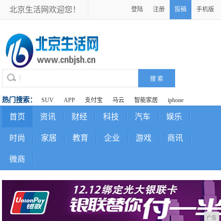
北京生活网欢迎您！
登陆
注册
投稿
手机版
热门搜索：
SUV
APP
支付宝
马云
智能家居
iphone
首页
资讯
财经
科技
汽车
娱乐
时尚
家居
教育
企业
游戏
商讯
微商
广告