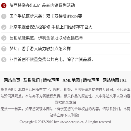
3
陕西将举办出口产品转内销系列活动
4
国产手机噩梦来袭！双卡双待版iPhone要
5
北京电视台探访极客修 手机上门维修存在巨大
6
营销赋能渠道，伊利金领冠联动直播启幕
7
梦幻西游手游大唐力敏加点怎么样
8
业界首创不限量免费公共充电，除了合资品质，
网站首页
|
联系我们
|
版权声明
|
XML地图
|
版权声明
|
网站地图
TXT
免责声明：北京生活网所有文字、图片、视频、音频等资料均来自互联网，不代表本
站赞同其观点，本站亦不为其版权负责。相关作品的原创性、文中陈述文字以及内容
数据庞杂本站
无法一一核实，如果您发现本网站上有侵犯您的合法权益的内容，请联系我们，本网
站将立即予以删除！
Copyright © 2012-2019 http://www.cnbjsh.cn, All rights reserved.