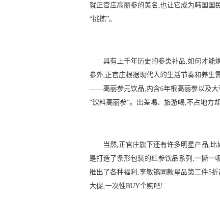
就正官庄高丽参的美名,也让它成为韩国国
“挑拣”。
具有上千年历史的参类补品,如何才能
参外,正官庄根据现代人的生活节奏和养生
——高丽参元饮品,内含6年根高丽参以及
“饮料高丽参”。出差喝、旅游喝,不占地方
当然,正官庄旗下还有许多明星产品,
是打造了条形包装的红参饮品系列,一撕一吸
推出了各种福利,李敏镐同款星品第二件5折起,正
大促,一次性BUY个购吧!