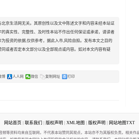
与北京生活网无关。其原创性以及文中陈述文字和内容未经本站证
字的真实性、完整性、及时性本站不作出任何保证或承诺，请读者
为投资的依据,仅供参考，据此入市,风险自担。发布本文之目的
赞同或者否定本文部分以及全部观点或内容。如对本文内容有疑
微博
人人网
微信
复制网址
打印
网站首页
|
联系我们
|
版权声明
|
XML地图
|
版权声明
|
网站地图
TXT
音频等资料均来自互联网，不代表本站赞同其观点，本站亦不为其版权负责。相关作