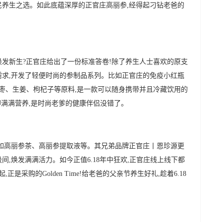
民养生之选。如此底蕴深厚的正官庄高丽参,经得起刁钻老爸的
焕发新生?正官庄给出了一份标准答卷!除了养生人士喜欢的原支
需求,开发了轻便时尚的参制品系列。比如正官庄的免疫小红瓶
大枣、生姜、枸杞子等原料,是一款可以随身携带并且冷藏饮用的
却满满营养,是时尚老爹的健康伴侣没错了。
比如高丽参茶、高丽参提取液等。其兄弟品牌正官庄丨恩珍源更
间,焕发满满活力。如今正值6.18年中狂欢,正官庄线上线下都
是采购的Golden Time!给老爸的父亲节养生好礼,趁着6.18