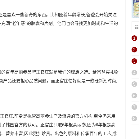
们还是喜欢一些新奇的东西。比如随着年龄增长,爸爸会开始关注
些充满“老年感”的胶囊和片剂。他们也会寻找更加时尚和生活的
。
1
2
3
国的百年高丽参品牌正官庄就是我们的理想之选。给爸爸买礼物
4
健康产品还要担心品质问题。而正官庄恰好就是一款既新潮时尚,
5
6
7
的正官庄,前身是执管高丽参生产及流通的官方机构,至今仍采用
8
了韩国官方的认可。正官庄只取6年根高丽参,因为6年根是高
满、营养丰富,因此更加珍贵。出色的原料和传承百年的工艺,成