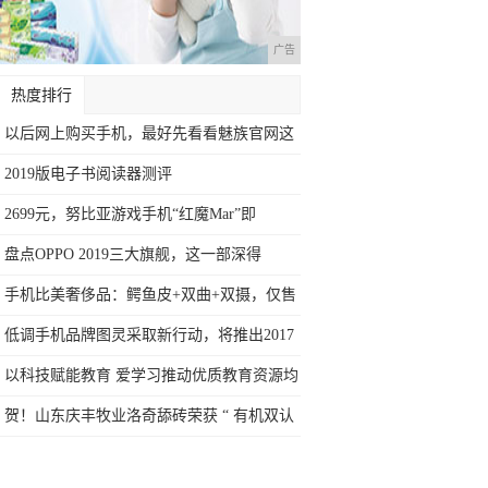
广告
热度排行
以后网上购买手机，最好先看看魅族官网这
个
2019版电子书阅读器测评
2699元，努比亚游戏手机“红魔Mar”即
盘点OPPO 2019三大旗舰，这一部深得
手机比美奢侈品：鳄鱼皮+双曲+双摄，仅售
1
低调手机品牌图灵采取新行动，将推出2017
以科技赋能教育 爱学习推动优质教育资源均
衡
贺！山东庆丰牧业洛奇舔砖荣获 “ 有机双认