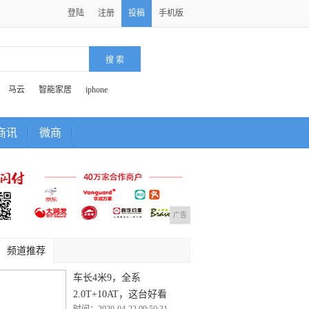
登陆
注册
投稿
手机版
马云
智能家居
iphone
商讯
微商
广告
频道推荐
车长4米9，全系
2.0T+10AT，这台好看