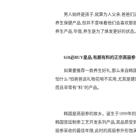
男人始终是孩子,就算为人父亲,爸爸
养生保健产品,但并不意味着他们会喜欢那
养生产品,毕竟,养生是为了焕发更好的状态
618必BUY星品,有颜有料的正宗高丽参
如果要推荐一款养生好礼,那么来自韩
怕什么?怕爸爸说礼物花哨不实用,尤其是
而且非常有“料”的产品。
韩国是高丽参的故乡。诞生于1899年
韩国宫廷制参工艺开发系列产品,其品质受到
丽参采收的最佳年限,此时的高丽参外形饱